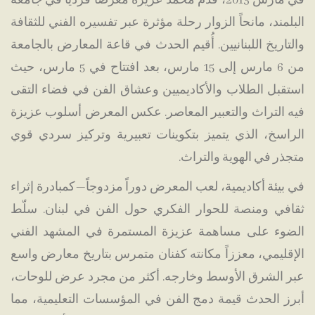
في مارس 2013، قدّم
محمد عزيزة
معرضاً فردياً في
جامعة
البلمند
، مانحاً الزوار رحلة مؤثرة عبر تفسيره الفني للثقافة
والتاريخ اللبنانيين. أُقيم الحدث في قاعة المعارض بالجامعة
من 6 مارس إلى 15 مارس، بعد افتتاح في 5 مارس، حيث
استقبل الطلاب والأكاديميين وعشاق الفن في فضاء التقى
فيه التراث والتعبير المعاصر. عكس المعرض أسلوب عزيزة
الراسخ، الذي يتميز بتكوينات تعبيرية وتركيز سردي قوي
متجذر في الهوية والتراث.
في بيئة أكاديمية، لعب المعرض دوراً مزدوجاً—كمبادرة إثراء
ثقافي ومنصة للحوار الفكري حول الفن في لبنان. سلّط
الضوء على مساهمة عزيزة المستمرة في المشهد الفني
الإقليمي، معززاً مكانته كفنان متمرس بتاريخ معارض واسع
عبر الشرق الأوسط وخارجه. أكثر من مجرد عرض للوحات،
أبرز الحدث قيمة دمج الفن في المؤسسات التعليمية، مما