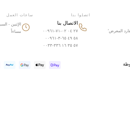
اتصلوا بنا
ساعات العمل
الاتصال بنا
شارع الشيخ جميل عدرا٬ بولفارد المعرض٬
٢٧ ٠٤ ٠٢-٧١-٠٠٩٦١
مساءاً
٥٨ ٤٩ ٦٥-٣-٠٠٩٦١
٥٧ ٣٥ ١٦ ٣٣٦-٠٠٣٣
وظة