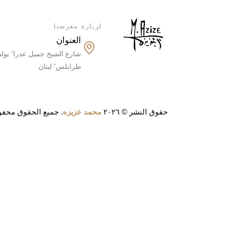
لزيارة معرضنا
العنوان
طرابلس٬ لبنان
حقوق النشر © ٢٠٢٦
محمد عزيزه
. جميع الحقوق محف