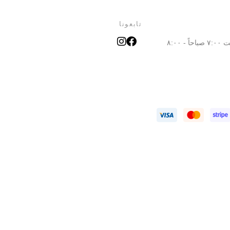
تابعونا
الإثنين - السبت ٧:٠٠ صباحاً - ٨:٠٠